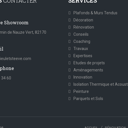
S
CONTACTER
SERVICES
Plafonds & Murs Tendus
Décoration
re Showroom
Rénovation
min de Nauze Vert, 82170
Conseils
s
Coaching
il
Travaux
Expertises
euletsteeve.com
Etudes de projets
phone
Aménagements
Innovation
 34 60
Isolation Thermique et Acoust
Peinture
Parquets et Sols
se