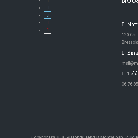
NOU
Not
120 Che
Bressol
Ema
mail@mi
Télé
06 76 85
Copyright © 2026 Plafonds Tendus Montauban Toulou